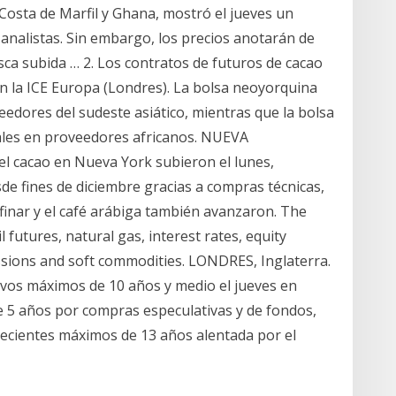
osta de Marfil y Ghana, mostró el jueves un
nalistas. Sin embargo, los precios anotarán de
sca subida … 2. Los contratos de futuros de cacao
en la ICE Europa (Londres). La bolsa neoyorquina
edores del sudeste asiático, mientras que la bolsa
ales en proveedores africanos. NUEVA
l cacao en Nueva York subieron el lunes,
de fines de diciembre gracias a compras técnicas,
efinar y el café arábiga también avanzaron. The
futures, natural gas, interest rates, equity
issions and soft commodities. LONDRES, Inglaterra.
evos máximos de 10 años y medio el jueves en
e 5 años por compras especulativas y de fondos,
recientes máximos de 13 años alentada por el